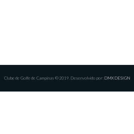
Clube de Golfe de Campinas © 2019. Desenvolvido por:
DMX DESIGN