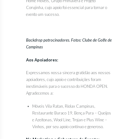
Home Móveis, Grupo Primavera e Projeto
Corujinha, cujo apoio foi essencial para tornar o
evento um sucesso.
Backdrop patrocinadores. Fotos: Clube de Golfe de
Campinas
Aos Apoiadores:
Expressamos nossa sincera gratidão aos nossos
apoiadores, cujo apoio e contribuições foram
inestimáveis para o sucesso do HONDA OPEN.
Agradecemos a:
Móveis Vila Ratan, Riolax Campinas,
Restaurante Buraco 19, Bença Pura – Queijos
e Azeitonas, Wool Line, Trojan e Plus Wine –
Vinhos, por seu apoio contínuo e generoso.