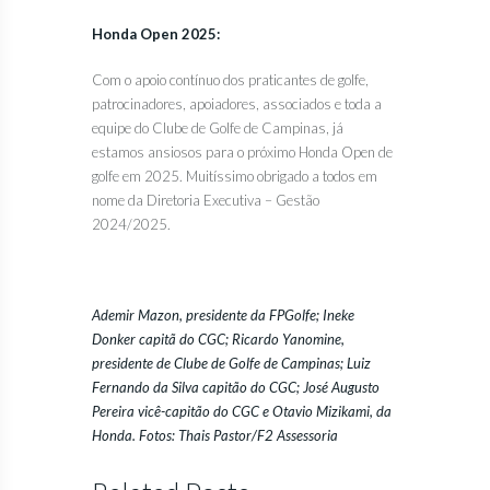
Honda Open 2025:
Com o apoio contínuo dos praticantes de golfe,
patrocinadores, apoiadores, associados e toda a
equipe do Clube de Golfe de Campinas, já
estamos ansiosos para o próximo Honda Open de
golfe em 2025. Muitíssimo obrigado a todos em
nome da Diretoria Executiva – Gestão
2024/2025.
Ademir Mazon, presidente da FPGolfe; Ineke
Donker capitã do CGC; Ricardo Yanomine,
presidente de Clube de Golfe de Campinas; Luiz
Fernando da Silva capitão do CGC; José Augusto
Pereira vicê-capitão do CGC e Otavio Mizikami, da
Honda. Fotos: Thais Pastor/F2 Assessoria